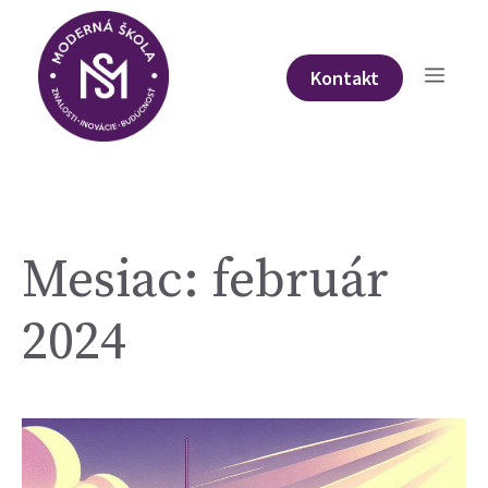
Preskočiť
na
obsah
Menu
Kontakt
Mesiac:
február
2024